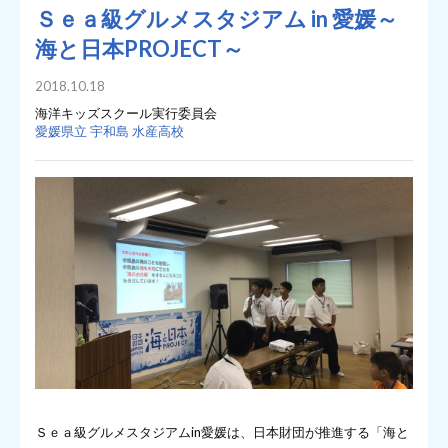
Ｓｅａ級グルメスタジアム in 愛媛～
海と日本PROJECT～
2018.10.18
海洋キッズスクール実行委員会
愛媛県立 宇和島 水産高校
Ｓｅａ級グルメスタジアムin愛媛は、日本財団が推進する「海と