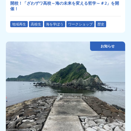
開校！「ざわザワ高校～海の未来を変える哲学～＃2」を開
催！
地域再生
高校生
海を学ぼう
ワークショップ
歴史
お知らせ