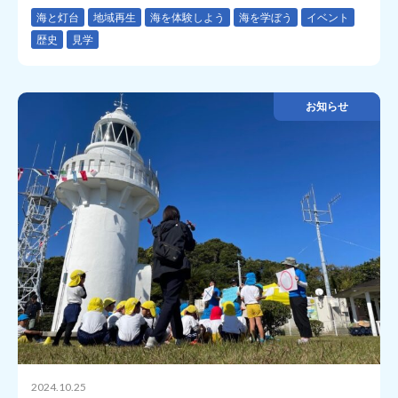
海と灯台
地域再生
海を体験しよう
海を学ぼう
イベント
歴史
見学
お知らせ
2024.10.25