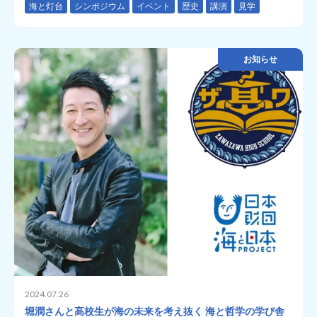
海と灯台
シンポジウム
イベント
歴史
講演
見学
お知らせ
2024.07.26
堀潤さんと高校生が海の未来を考え抜く 海と哲学の学び舎