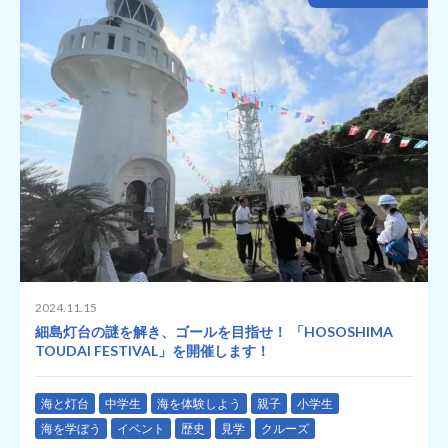
2024.11.15
細島灯台の謎を解き、ゴールを目指せ！ 「HOSOSHIMA
TOUDAI FESTIVAL」を開催します！
海と灯台
中学生
海を体験しよう
親子
小学生
海を学ぼう
イベント
歴史
見学
クルーズ