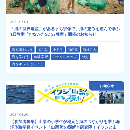
2024.07.01
「海の世界遺産」があるまち宗像で、海の恵みを遊んで学ぶ
1日教室「むなかたSDGs教室」開催のお知らせ
海を味わおう
海ごみ
小学生
海の幸
海洋ごみ
海を学ぼう
体験学習
ワークショップ
歴史
海をキレイにしよう
お知らせ
2024.06.20
【参加者募集】山梨の小学生が地元と海のつながりを学ぶ海
洋体験学習イベント「山梨 海の謎解き調査隊！イワシと山