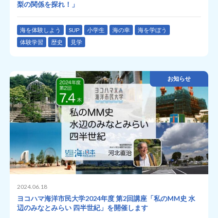
梨の関係を探れ！」
海を体験しよう
SUP
小学生
海の幸
海を学ぼう
体験学習
歴史
見学
お知らせ
2024.06.18
ヨコハマ海洋市民大学2024年度 第2回講座「私のMM史 水
辺のみなとみらい 四半世紀」を開催します