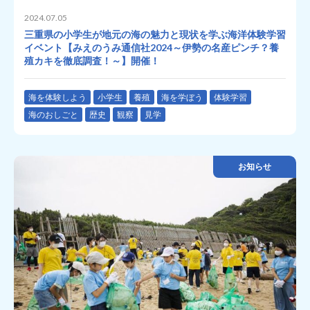
2024.07.05
三重県の小学生が地元の海の魅力と現状を学ぶ海洋体験学習
イベント【みえのうみ通信社2024～伊勢の名産ピンチ？養
殖カキを徹底調査！～】開催！
海を体験しよう
小学生
養殖
海を学ぼう
体験学習
海のおしごと
歴史
観察
見学
お知らせ