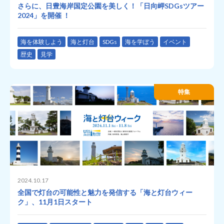
さらに、日豊海岸国定公園を美しく！「日向岬SDGsツアー
2024」を開催 ！
海を体験しよう
海と灯台
SDGs
海を学ぼう
イベント
歴史
見学
特集
2024.10.17
全国で灯台の可能性と魅力を発信する「海と灯台ウィー
ク」、11月1日スタート