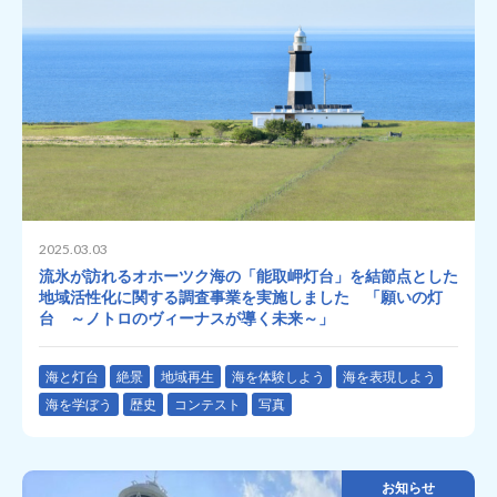
2025.03.03
流氷が訪れるオホーツク海の「能取岬灯台」を結節点とした
地域活性化に関する調査事業を実施しました 「願いの灯
台 ～ノトロのヴィーナスが導く未来～」
海と灯台
絶景
地域再生
海を体験しよう
海を表現しよう
海を学ぼう
歴史
コンテスト
写真
お知らせ