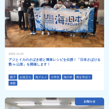
2022.11.25
アジとイカのさばき術と簡単レシピを伝授！「日本さばける
塾 in 山形」を開催します！
親子
お役立ち
海グルメ
小学生
海の幸
海を学ぼう
体験
お知らせ