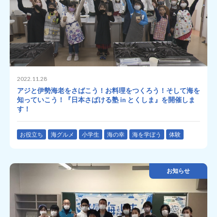
2022.11.28
アジと伊勢海老をさばこう！お料理をつくろう！そして海を
知っていこう！『日本さばける塾 in とくしま』を開催しま
す！
お役立ち
海グルメ
小学生
海の幸
海を学ぼう
体験
お知らせ