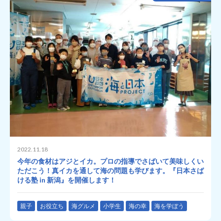
2022.11.18
今年の食材はアジとイカ。プロの指導でさばいて美味しくい
ただこう！真イカを通して海の問題も学びます。『日本さば
ける塾 in 新潟』を開催します！
親子
お役立ち
海グルメ
小学生
海の幸
海を学ぼう