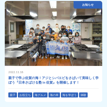
お知らせ
2022.11.18
親子で学ぶ佐賀の海！アジとシバエビをさばいて美味しく学
ぼう『日本さばける塾 in 佐賀』を開催します！
親子
お役立ち
海グルメ
海の幸
海を学ぼう
体験