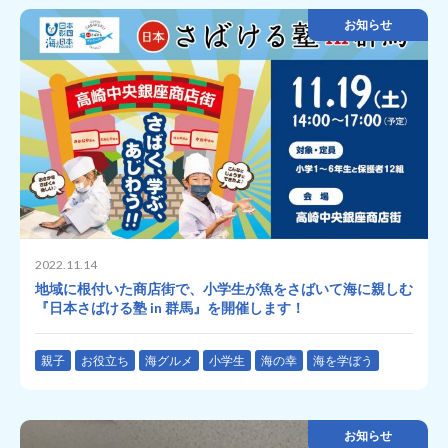
お知らせ
2022.11.14
地域に根付いた商店街で、小学生が魚をさばいて海に親しむ
『日本さばける塾 in 群馬』を開催します！
親子
お役立ち
海グルメ
小学生
海の幸
海を学ぼう
お知らせ