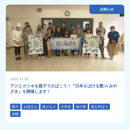
お知らせ
2022.11.18
アジとカツオを親子でさばこう！『日本さばける塾 in みや
ざき』を開催します！
親子
お役立ち
海グルメ
小学生
海の幸
海を学ぼう
体験