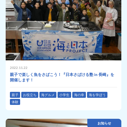
2022.11.22
親子で楽しく魚をさばこう！『日本さばける塾 in 長崎』を
開催します！
親子
お役立ち
海グルメ
小学生
海の幸
海を学ぼう
体験
お知らせ