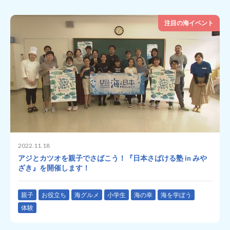
注目の海イベント
2022.11.18
アジとカツオを親子でさばこう！『日本さばける塾 in みや
ざき』を開催します！
親子
お役立ち
海グルメ
小学生
海の幸
海を学ぼう
体験