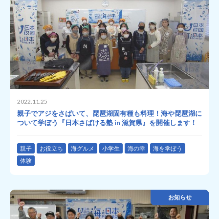
2022.11.25
親子でアジをさばいて、琵琶湖固有種も料理！海や琵琶湖に
ついて学ぼう『日本さばける塾 in 滋賀県』を開催します！
親子
お役立ち
海グルメ
小学生
海の幸
海を学ぼう
体験
お知らせ